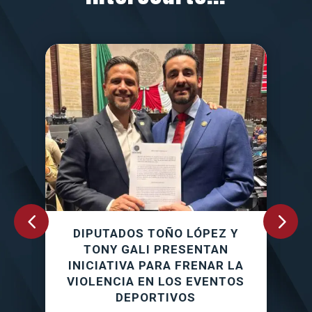
DIPUTADOS TOÑO LÓPEZ Y
B
l
TONY GALI PRESENTAN
1
la
INICIATIVA PARA FRENAR LA
P
e
VIOLENCIA EN LOS EVENTOS
DEPORTIVOS