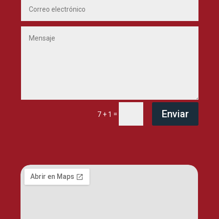
Enviar
=
7 + 1