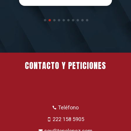
CONTACTO Y PETICIONES
Teléfono

222 158 5905

soy@tonolopez.com