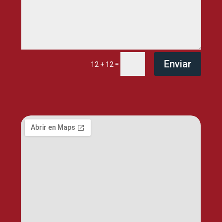
Enviar
=
12 + 12