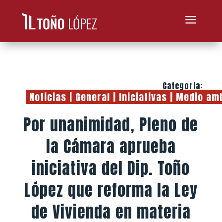
a
Categoria:
Noticias
|
General
|
Iniciativas
|
Medio am
Por unanimidad, Pleno de
la Cámara aprueba
iniciativa del Dip. Toño
López que reforma la Ley
de Vivienda en materia