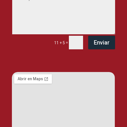
Enviar
=
11 + 5