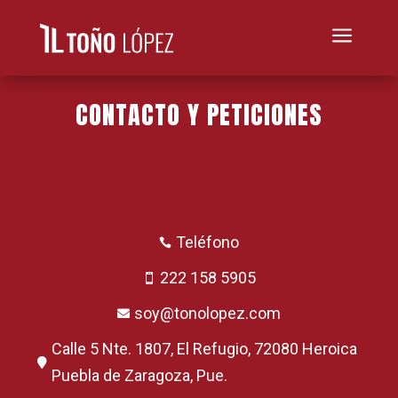
a
CONTACTO Y PETICIONES
Teléfono

222 158 5905

soy@tonolopez.com

Calle 5 Nte. 1807, El Refugio, 72080 Heroica

Puebla de Zaragoza, Pue.