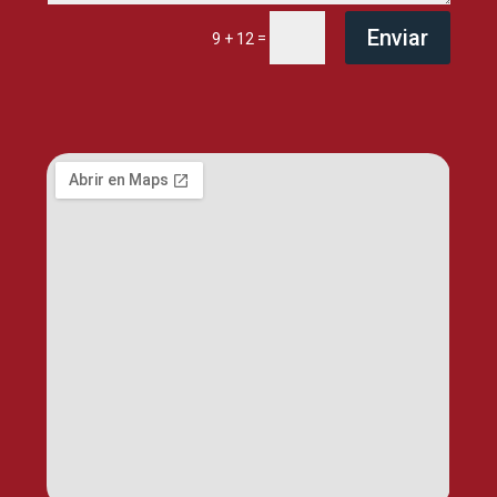
Enviar
=
9 + 12